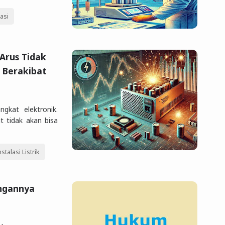
rasi
Arus Tidak
a Berakibat
gkat elektronik.
t tidak akan bisa
nstalasi Listrik
ngannya