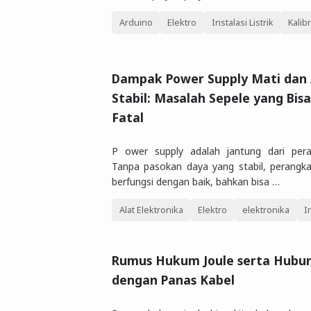
Arduino
Elektro
Instalasi Listrik
Kalib
Dampak Power Supply Mati dan 
Stabil: Masalah Sepele yang Bis
Fatal
P ower supply adalah jantung dari peran
Tanpa pasokan daya yang stabil, perangka
berfungsi dengan baik, bahkan bisa …
Alat Elektronika
Elektro
elektronika
I
Rumus Hukum Joule serta Hubu
dengan Panas Kabel